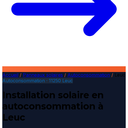
Accueil
/
Panneaux solaires
/
Autoconsommation
/
Leuc
Autoconsommation · 11250 Leuc
Installation solaire en
autoconsommation à
Leuc