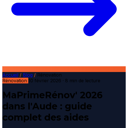
Accueil
/
Blog
/
Rénovation
Rénovation
10 février 2026
· 8 min de lecture
MaPrimeRénov' 2026
dans l'Aude : guide
complet des aides