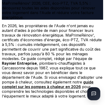
MaPrimeRénov' 2026, CEE, éco-PTZ, TVA 5,5% :
découvrez toutes les aides disponibles pour rénover
votre logement dans l'Aude et réduire votre facture
énergétique.
En 2026, les propriétaires de l'Aude n'ont jamais eu
autant d'aides à portée de main pour financer leurs
travaux de rénovation énergétique. MaPrimeRénov',
certificats d'économies d'énergie, éco-PTZ, TVA réduite
à 5,5% : cumulés intelligemment, ces dispositifs
permettent de couvrir une part significative du coût des
travaux, parfois jusqu'à 80 % pour les ménages
modestes. Ce guide complet, rédigé par l'équipe de
Raynier Entreprise
, plombiers-chauffagistes à
Carcassonne depuis 1987, vous explique tout ce que
vous devez savoir pour en bénéficier dans le
département de l'Aude. Si vous envisagez d'adopter une
pompe à chaleur, consultez également notre
guide
complet sur les pompes à chaleur en 2026
pour
comprendre les technologies disponibles et choisir
l'équipement le mieux adapté à votre logement.