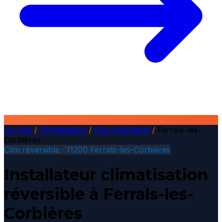
Accueil
/
Climatisation
/
Clim réversible
/
Ferrals-les-
Corbières
Clim réversible · 11200 Ferrals-les-Corbières
Installateur climatisation
réversible à Ferrals-les-
Corbières