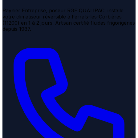
Raynier Entreprise, poseur RGE QUALIPAC, installe
votre climatiseur réversible à Ferrals-les-Corbières
(11200) en 1 à 2 jours. Artisan certifié fluides frigorigènes
depuis 1987.