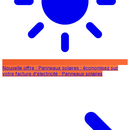
Nouvelle offre
· Panneaux solaires : économisez sur
votre facture d'électricité
· Panneaux solaires