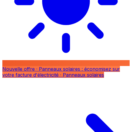
Nouvelle offre
· Panneaux solaires : économisez sur
votre facture d'électricité
· Panneaux solaires