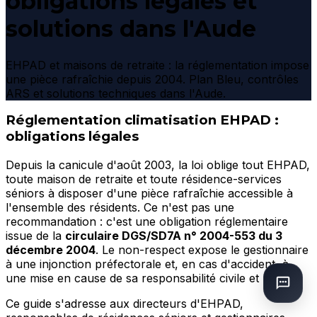
obligations légales et
solutions dans l'Aude
EHPAD et maisons de retraite : la réglementation impose
une pièce rafraîchie depuis 2004. Plan Bleu, contrôles
ARS et solutions techniques dans l'Aude.
Réglementation climatisation EHPAD :
obligations légales
Depuis la canicule d'août 2003, la loi oblige tout EHPAD,
toute maison de retraite et toute résidence-services
séniors à disposer d'une pièce rafraîchie accessible à
l'ensemble des résidents. Ce n'est pas une
recommandation : c'est une obligation réglementaire
issue de la
circulaire DGS/SD7A n° 2004-553 du 3
décembre 2004
. Le non-respect expose le gestionnaire
à une injonction préfectorale et, en cas d'accident, à
une mise en cause de sa responsabilité civile et pénale.
Ce guide s'adresse aux directeurs d'EHPAD,