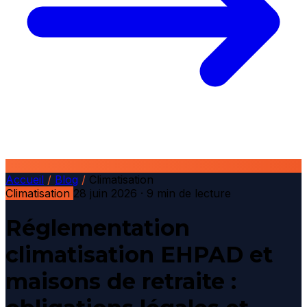
Accueil
/
Blog
/
Climatisation
Climatisation
28 juin 2026
· 9 min de lecture
Réglementation
climatisation EHPAD et
maisons de retraite :