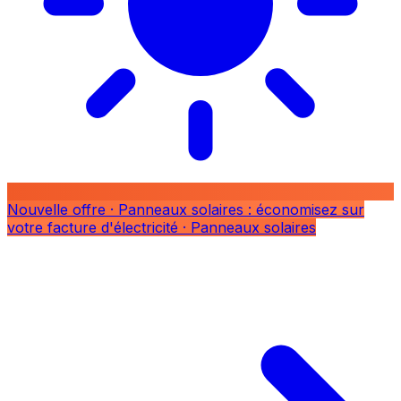
Nouvelle offre
· Panneaux solaires : économisez sur
votre facture d'électricité
· Panneaux solaires