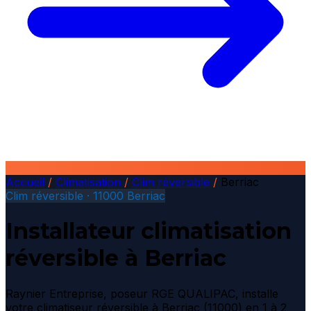
Accueil
/
Climatisation
/
Clim réversible
/
Berriac
Clim réversible · 11000 Berriac
Installateur climatisation
réversible à Berriac
Raynier Entreprise, poseur RGE QUALIPAC, installe
votre climatiseur réversible à Berriac (11000) en 1 à 2