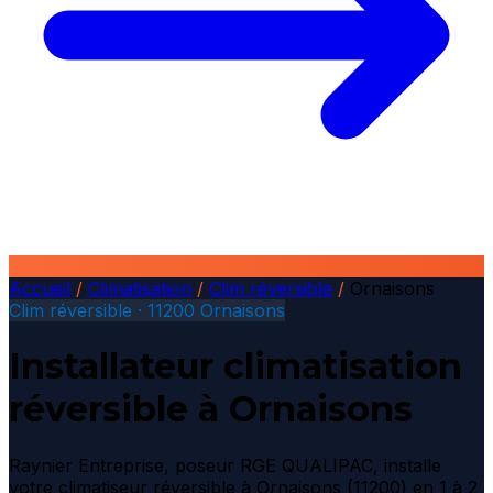
Accueil
/
Climatisation
/
Clim réversible
/
Ornaisons
Clim réversible · 11200 Ornaisons
Installateur climatisation
réversible à Ornaisons
Raynier Entreprise, poseur RGE QUALIPAC, installe
votre climatiseur réversible à Ornaisons (11200) en 1 à 2