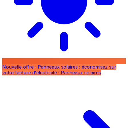
Nouvelle offre
· Panneaux solaires : économisez sur
votre facture d'électricité
· Panneaux solaires