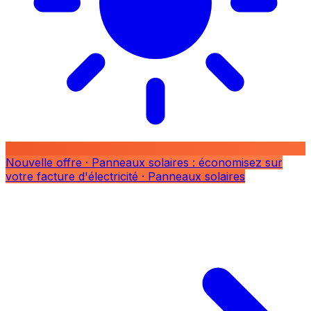
Nouvelle offre
· Panneaux solaires : économisez sur
votre facture d'électricité
· Panneaux solaires