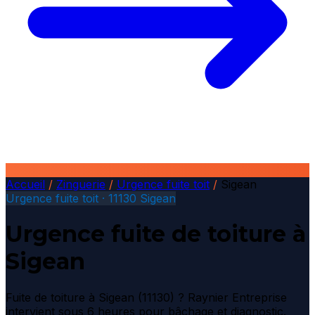
Accueil
/
Zinguerie
/
Urgence fuite toit
/
Sigean
Urgence fuite toit · 11130 Sigean
Urgence fuite de toiture à
Sigean
Fuite de toiture à Sigean (11130) ? Raynier Entreprise
intervient sous 6 heures pour bâchage et diagnostic.