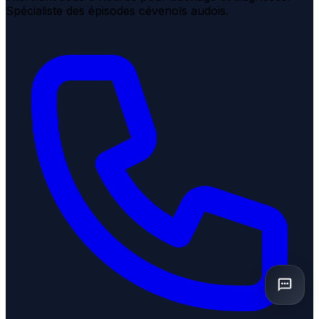
Spécialiste des épisodes cévenols audois.