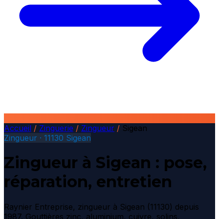
Accueil
/
Zinguerie
/
Zingueur
/
Sigean
Zingueur · 11130 Sigean
Zingueur à Sigean : pose,
réparation, entretien
Raynier Entreprise, zingueur à Sigean (11130) depuis
1987. Gouttières zinc, aluminium, cuivre, solins,