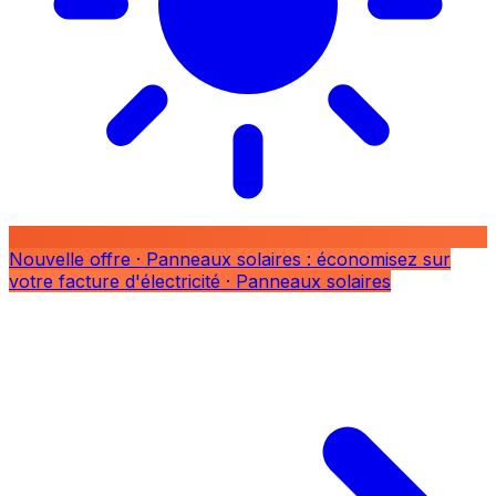
Nouvelle offre
· Panneaux solaires : économisez sur
votre facture d'électricité
· Panneaux solaires