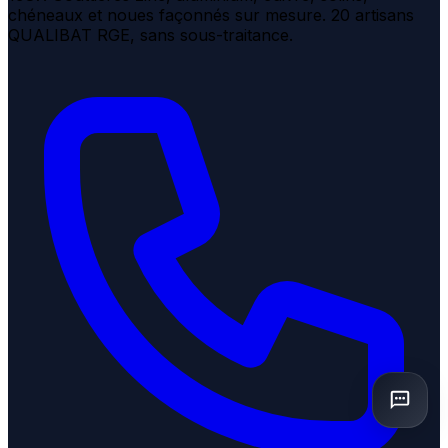
chéneaux et noues façonnés sur mesure. 20 artisans
QUALIBAT RGE, sans sous-traitance.