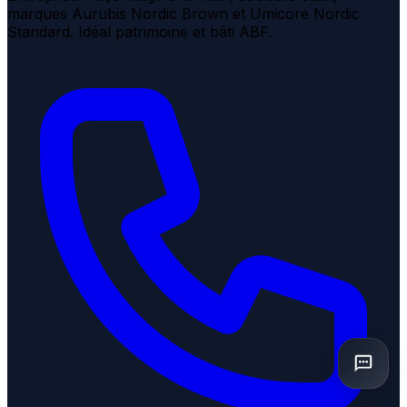
marques Aurubis Nordic Brown et Umicore Nordic
Standard. Idéal patrimoine et bâti ABF.