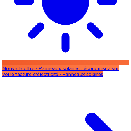
Nouvelle offre
· Panneaux solaires : économisez sur
votre facture d'électricité
· Panneaux solaires