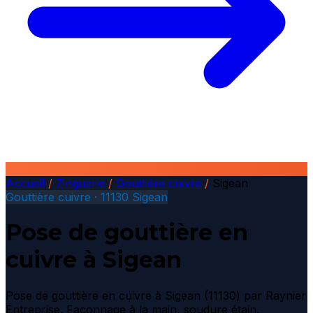
Accueil
/
Zinguerie
/
Gouttière cuivre
/
Sigean
Gouttière cuivre · 11130 Sigean
Pose de gouttière en
cuivre à Sigean
Pose de gouttière en cuivre à Sigean (11130) par Raynier
Entreprise. Façonnage à la main, soudure étain,