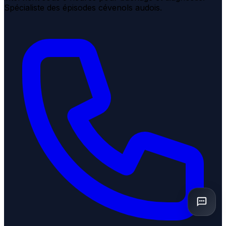
Spécialiste des épisodes cévenols audois.