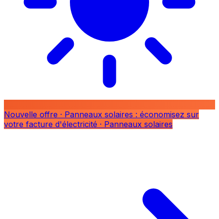
Nouvelle offre
· Panneaux solaires : économisez sur
votre facture d'électricité
· Panneaux solaires