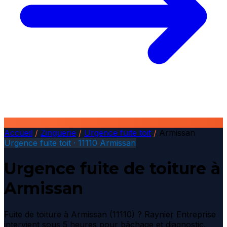
Accueil
/
Zinguerie
/
Urgence fuite toit
/
Armissan
Urgence fuite toit · 11110 Armissan
Urgence fuite de toiture à
Armissan
Fuite de toiture à Armissan (11110) ? Raynier Entreprise
intervient sous 5 heures pour bâchage et diagnostic.