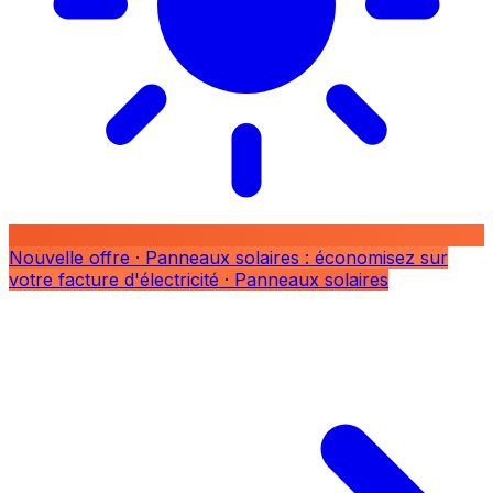
Nouvelle offre
· Panneaux solaires : économisez sur
votre facture d'électricité
· Panneaux solaires