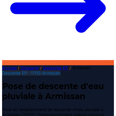
Accueil
/
Zinguerie
/
Descente EP
/
Armissan
Descente EP · 11110 Armissan
Pose de descente d'eau
pluviale à Armissan
Pose et remplacement de descente d'eau pluviale à
Armissan (11110). Dimensionnement majoré cévenol