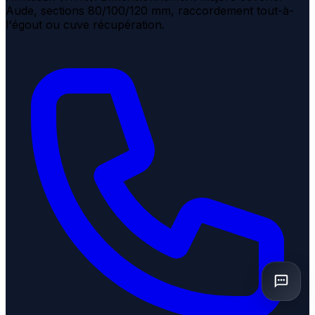
Aude, sections 80/100/120 mm, raccordement tout-à-
l'égout ou cuve récupération.