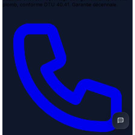
plomb, conforme DTU 40.41. Garantie décennale.