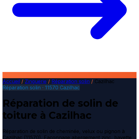
Accueil
/
Zinguerie
/
Réparation solin
/
Cazilhac
Réparation solin · 11570 Cazilhac
Réparation de solin de
toiture à Cazilhac
Réparation de solin de cheminée, velux ou pignon à
Cazilhac (11570). Façonnage abergement zinc, bavette