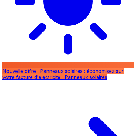
Nouvelle offre
· Panneaux solaires : économisez sur
votre facture d'électricité
· Panneaux solaires