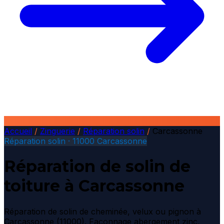
Accueil
/
Zinguerie
/
Réparation solin
/
Carcassonne
Réparation solin · 11000 Carcassonne
Réparation de solin de
toiture à Carcassonne
Réparation de solin de cheminée, velux ou pignon à
Carcassonne (11000). Façonnage abergement zinc,