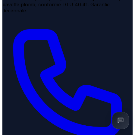
bavette plomb, conforme DTU 40.41. Garantie
décennale.