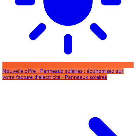
Nouvelle offre
· Panneaux solaires : économisez sur
votre facture d'électricité
· Panneaux solaires