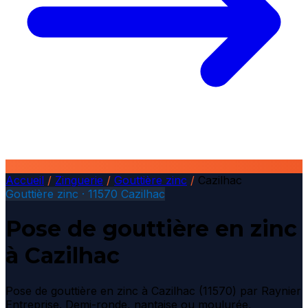
Accueil
/
Zinguerie
/
Gouttière zinc
/
Cazilhac
Gouttière zinc · 11570 Cazilhac
Pose de gouttière en zinc
à Cazilhac
Pose de gouttière en zinc à Cazilhac (11570) par Raynier
Entreprise. Demi-ronde, nantaise ou moulurée,