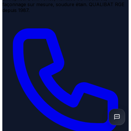
façonnage sur mesure, soudure étain. QUALIBAT RGE
depuis 1987.