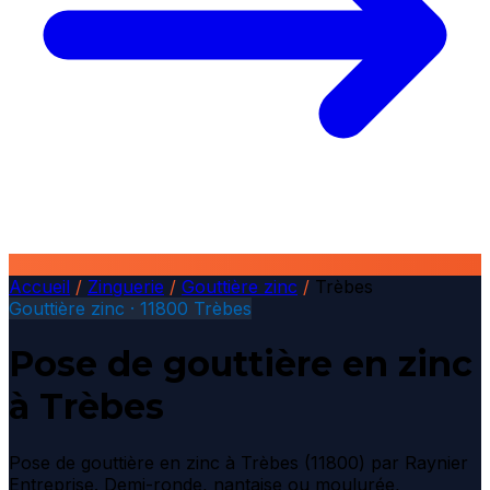
Accueil
/
Zinguerie
/
Gouttière zinc
/
Trèbes
Gouttière zinc · 11800 Trèbes
Pose de gouttière en zinc
à Trèbes
Pose de gouttière en zinc à Trèbes (11800) par Raynier
Entreprise. Demi-ronde, nantaise ou moulurée,