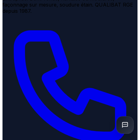
façonnage sur mesure, soudure étain. QUALIBAT RGE
depuis 1987.