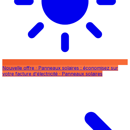
Nouvelle offre
· Panneaux solaires : économisez sur
votre facture d'électricité
· Panneaux solaires