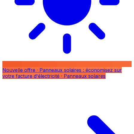
Nouvelle offre
· Panneaux solaires : économisez sur
votre facture d'électricité
· Panneaux solaires