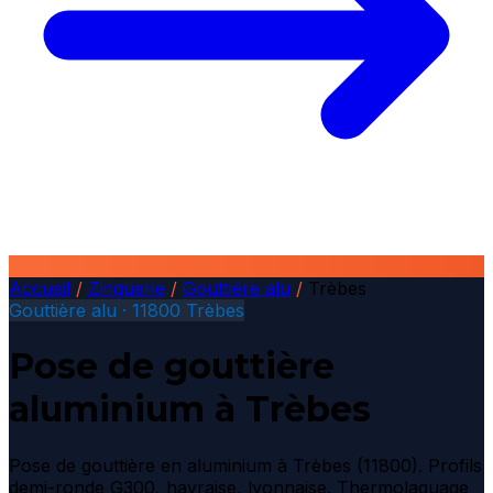
Accueil
/
Zinguerie
/
Gouttière alu
/
Trèbes
Gouttière alu · 11800 Trèbes
Pose de gouttière
aluminium à Trèbes
Pose de gouttière en aluminium à Trèbes (11800). Profils
demi-ronde G300, havraise, lyonnaise. Thermolaquage