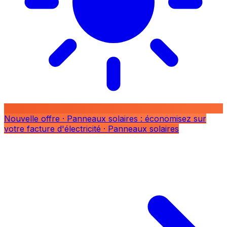
Nouvelle offre
· Panneaux solaires : économisez sur
votre facture d'électricité
· Panneaux solaires