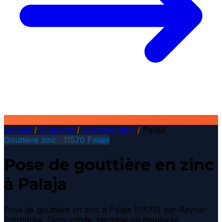
Accueil
/
Zinguerie
/
Gouttière zinc
/
Palaja
Gouttière zinc · 11570 Palaja
Pose de gouttière en zinc
à Palaja
Pose de gouttière en zinc à Palaja (11570) par Raynier
Entreprise. Demi-ronde, nantaise ou moulurée,