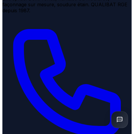
façonnage sur mesure, soudure étain. QUALIBAT RGE
depuis 1987.