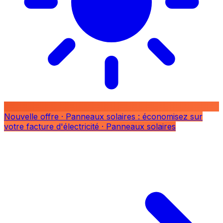
Nouvelle offre
· Panneaux solaires : économisez sur
votre facture d'électricité
· Panneaux solaires