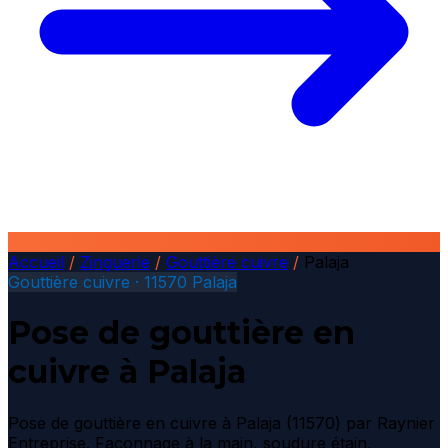
Accueil
/
Zinguerie
/
Gouttière cuivre
/
Palaja
Gouttière cuivre · 11570 Palaja
Pose de gouttière en
cuivre à Palaja
Pose de gouttière en cuivre à Palaja (11570) par Raynier
Entreprise. Façonnage à la main, soudure étain,