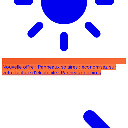
Nouvelle offre
· Panneaux solaires : économisez sur
votre facture d'électricité
· Panneaux solaires