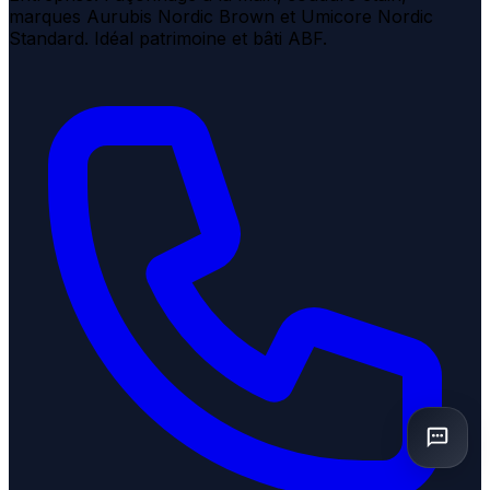
marques Aurubis Nordic Brown et Umicore Nordic
Standard. Idéal patrimoine et bâti ABF.