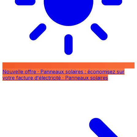
Nouvelle offre
· Panneaux solaires : économisez sur
votre facture d'électricité
· Panneaux solaires