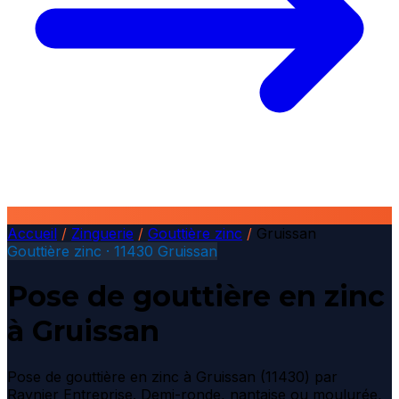
Accueil
/
Zinguerie
/
Gouttière zinc
/
Gruissan
Gouttière zinc · 11430 Gruissan
Pose de gouttière en zinc
à Gruissan
Pose de gouttière en zinc à Gruissan (11430) par
Raynier Entreprise. Demi-ronde, nantaise ou moulurée,