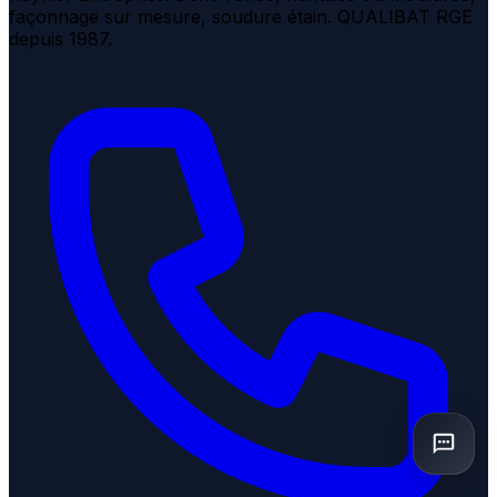
façonnage sur mesure, soudure étain. QUALIBAT RGE
depuis 1987.