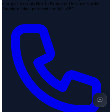
marques Aurubis Nordic Brown et Umicore Nordic
Standard. Idéal patrimoine et bâti ABF.