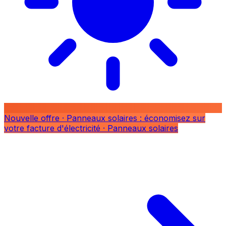
Nouvelle offre
· Panneaux solaires : économisez sur
votre facture d'électricité
· Panneaux solaires