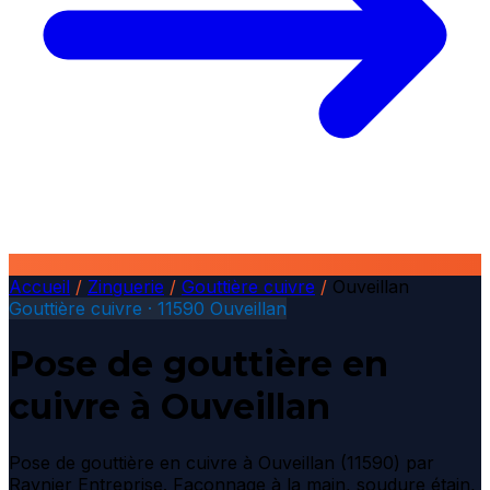
Accueil
/
Zinguerie
/
Gouttière cuivre
/
Ouveillan
Gouttière cuivre · 11590 Ouveillan
Pose de gouttière en
cuivre à Ouveillan
Pose de gouttière en cuivre à Ouveillan (11590) par
Raynier Entreprise. Façonnage à la main, soudure étain,