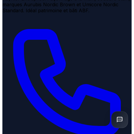
marques Aurubis Nordic Brown et Umicore Nordic
Standard. Idéal patrimoine et bâti ABF.