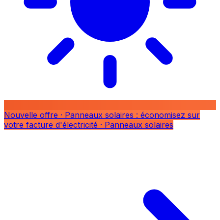
Nouvelle offre
· Panneaux solaires : économisez sur
votre facture d'électricité
· Panneaux solaires