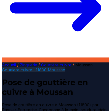
Accueil
/
Zinguerie
/
Gouttière cuivre
/
Moussan
Gouttière cuivre · 11800 Moussan
Pose de gouttière en
cuivre à Moussan
Pose de gouttière en cuivre à Moussan (11800) par
Raynier Entreprise. Façonnage à la main, soudure étain,