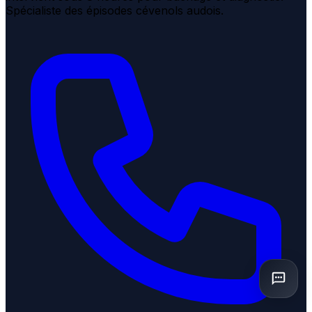
Spécialiste des épisodes cévenols audois.