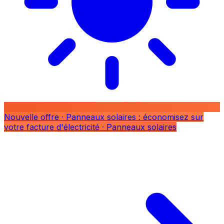
Nouvelle offre
· Panneaux solaires : économisez sur
votre facture d'électricité
· Panneaux solaires