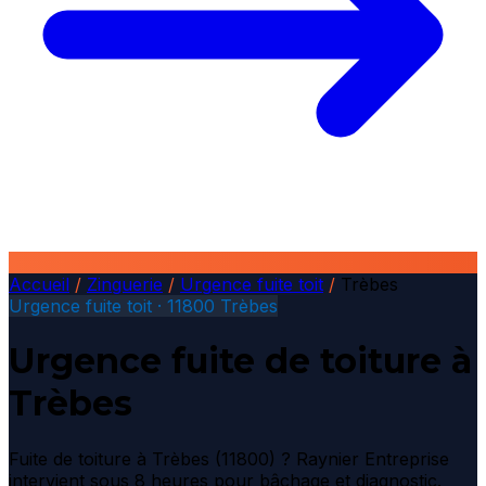
Accueil
/
Zinguerie
/
Urgence fuite toit
/
Trèbes
Urgence fuite toit · 11800 Trèbes
Urgence fuite de toiture à
Trèbes
Fuite de toiture à Trèbes (11800) ? Raynier Entreprise
intervient sous 8 heures pour bâchage et diagnostic.