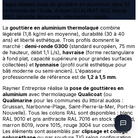
Pages dédiées pose de gouttière en aluminium dans 52
communes de l'Aude. Artisan QUALIBAT RGE depuis
1987, garantie décennale, intervention rapide.
La
gouttière en aluminium thermolaqué
combine
légèreté (1,8 kg/ml en moyenne), durabilité (30 à 40
ans) et liberté esthétique. Trois profils dominent le
marché :
demi-ronde G300
(standard européen, 75 mm
de hauteur, débit 1,1 L/s),
havraise
(forme rectangulaire
à fond plat, capacité supérieure pour grandes surfaces
collectées) et
lyonnaise
(profil ourlé esthétique pour
bâti moderne ou semi-ancien). L'épaisseur
professionnelle de référence est de
1,2 à 1,5 mm
.
Raynier Entreprise réalise la
pose de gouttières en
aluminium
avec thermolaquage
Qualicoat
(ou
Qualimarine
pour les communes du littoral audois :
Gruissan, Narbonne-Plage, Saint-Pierre-la-Mer, Port-la-
Nouvelle). Tous les coloris RAL sont disponibles : blanc
RAL 9010 et gris anthracite RAL 7016 en stock standard,
marron 8019, ivoire 1015, rouge 3004 sur commande.
Les éléments sont assemblés par
clipsage et collage
polyuréthane
ou par soudure TIG selon configuration,