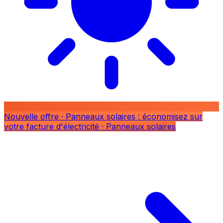
Nouvelle offre
· Panneaux solaires : économisez sur
votre facture d'électricité
· Panneaux solaires