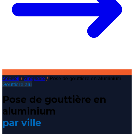
Accueil
/
Zinguerie
/
Pose de gouttière en aluminium
Gouttière alu
Pose de gouttière en
aluminium
par ville