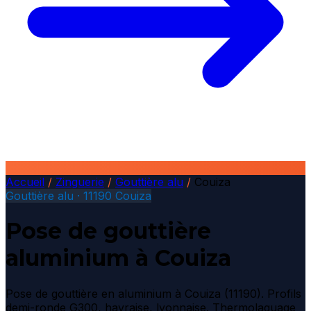
Accueil
/
Zinguerie
/
Gouttière alu
/
Couiza
Gouttière alu · 11190 Couiza
Pose de gouttière
aluminium à Couiza
Pose de gouttière en aluminium à Couiza (11190). Profils
demi-ronde G300, havraise, lyonnaise. Thermolaquage