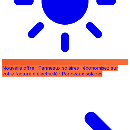
Nouvelle offre
· Panneaux solaires : économisez sur
votre facture d'électricité
· Panneaux solaires