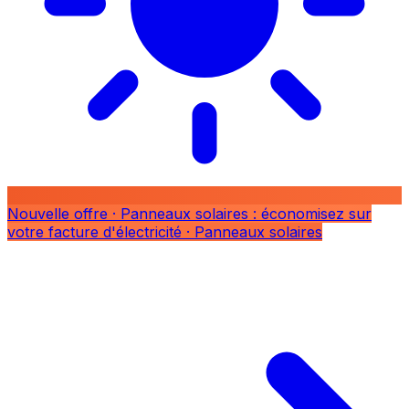
Nouvelle offre
· Panneaux solaires : économisez sur
votre facture d'électricité
· Panneaux solaires