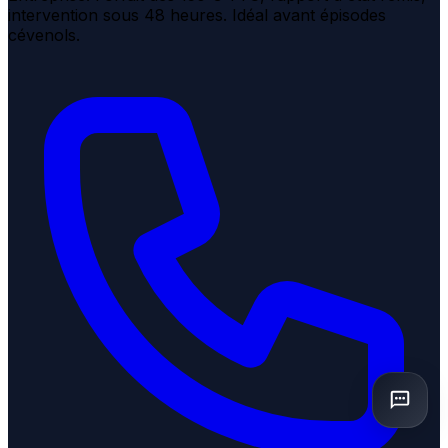
intervention sous 48 heures. Idéal avant épisodes
cévenols.