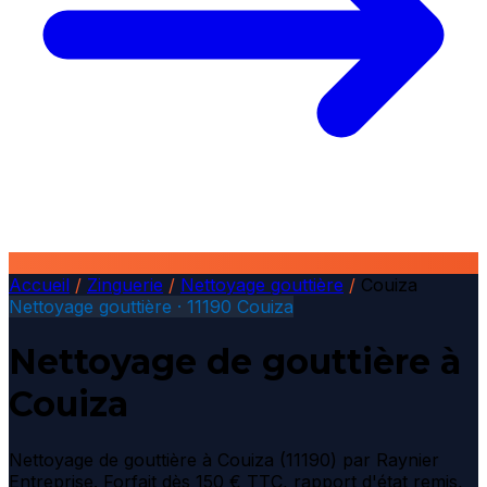
Accueil
/
Zinguerie
/
Nettoyage gouttière
/
Couiza
Nettoyage gouttière · 11190 Couiza
Nettoyage de gouttière à
Couiza
Nettoyage de gouttière à Couiza (11190) par Raynier
Entreprise. Forfait dès 150 € TTC, rapport d'état remis,