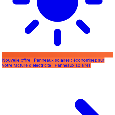
Nouvelle offre
· Panneaux solaires : économisez sur
votre facture d'électricité
· Panneaux solaires