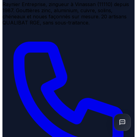
Raynier Entreprise, zingueur à Vinassan (11110) depuis
1987. Gouttières zinc, aluminium, cuivre, solins,
chéneaux et noues façonnés sur mesure. 20 artisans
QUALIBAT RGE, sans sous-traitance.