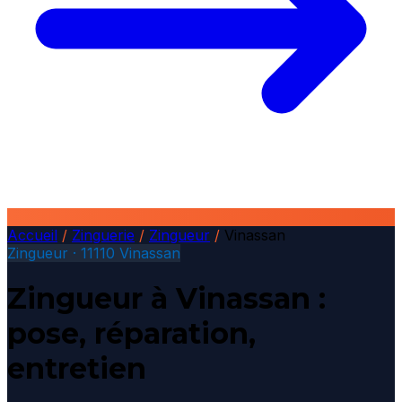
Accueil
/
Zinguerie
/
Zingueur
/
Vinassan
Zingueur · 11110 Vinassan
Zingueur à Vinassan :
pose, réparation,
entretien