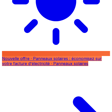
Nouvelle offre
· Panneaux solaires : économisez sur
votre facture d'électricité
· Panneaux solaires