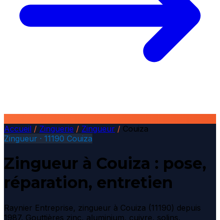
Accueil
/
Zinguerie
/
Zingueur
/
Couiza
Zingueur · 11190 Couiza
Zingueur à Couiza : pose,
réparation, entretien
Raynier Entreprise, zingueur à Couiza (11190) depuis
1987. Gouttières zinc, aluminium, cuivre, solins,