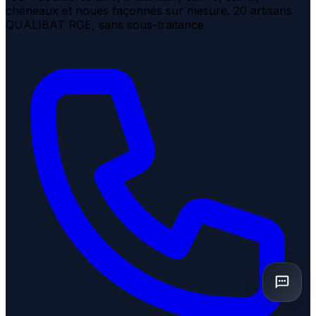
chéneaux et noues façonnés sur mesure. 20 artisans
QUALIBAT RGE, sans sous-traitance.