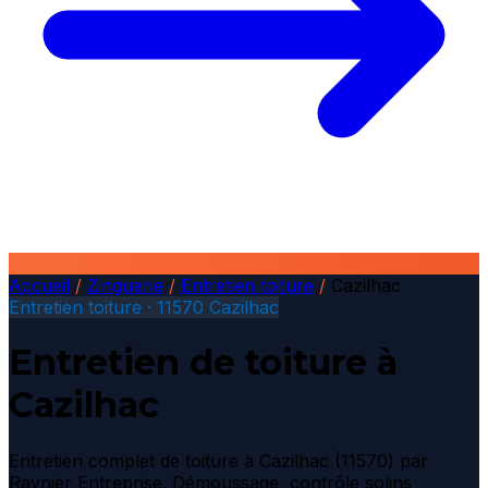
Accueil
/
Zinguerie
/
Entretien toiture
/
Cazilhac
Entretien toiture · 11570 Cazilhac
Entretien de toiture à
Cazilhac
Entretien complet de toiture à Cazilhac (11570) par
Raynier Entreprise. Démoussage, contrôle solins