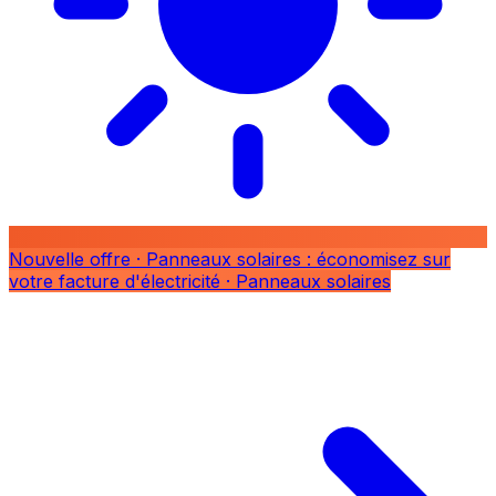
Nouvelle offre
· Panneaux solaires : économisez sur
votre facture d'électricité
· Panneaux solaires