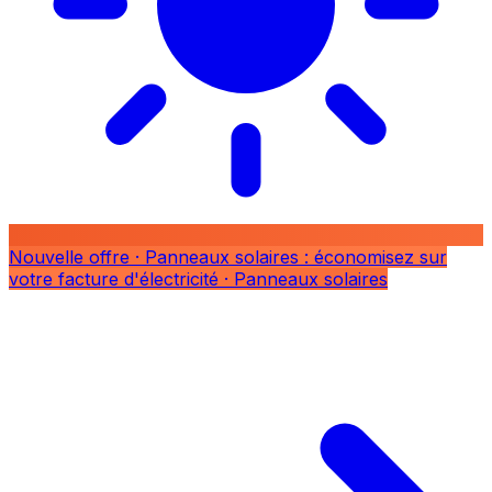
Nouvelle offre
· Panneaux solaires : économisez sur
votre facture d'électricité
· Panneaux solaires