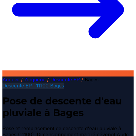
Accueil
/
Zinguerie
/
Descente EP
/
Bages
Descente EP · 11100 Bages
Pose de descente d'eau
pluviale à Bages
Pose et remplacement de descente d'eau pluviale à
Bages (11100). Dimensionnement majoré cévenol Aude,