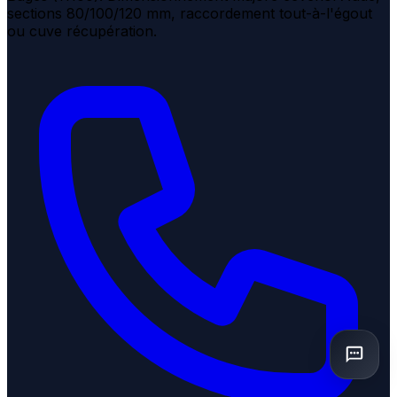
sections 80/100/120 mm, raccordement tout-à-l'égout
ou cuve récupération.