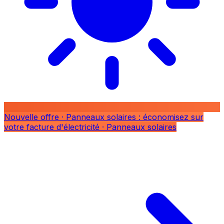
Nouvelle offre
· Panneaux solaires : économisez sur
votre facture d'électricité
· Panneaux solaires