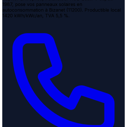
1987, pose vos panneaux solaires en
autoconsommation à Bizanet (11200). Productible local
1420 kWh/kWc/an, TVA 5,5 %.