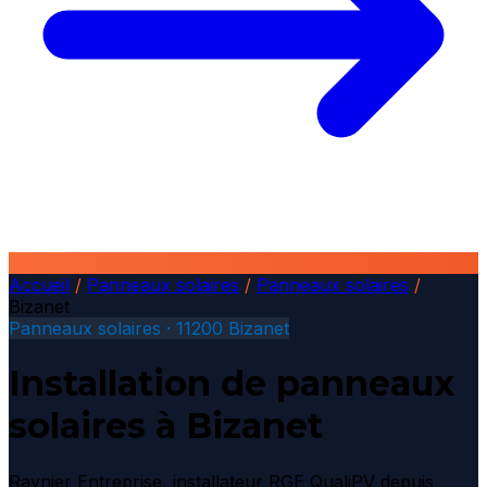
Accueil
/
Panneaux solaires
/
Panneaux solaires
/
Bizanet
Panneaux solaires · 11200 Bizanet
Installation de panneaux
solaires à Bizanet
Raynier Entreprise, installateur RGE QualiPV depuis