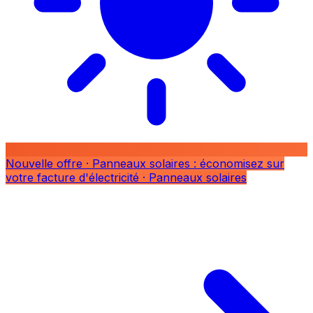
Nouvelle offre
· Panneaux solaires : économisez sur
votre facture d'électricité
· Panneaux solaires