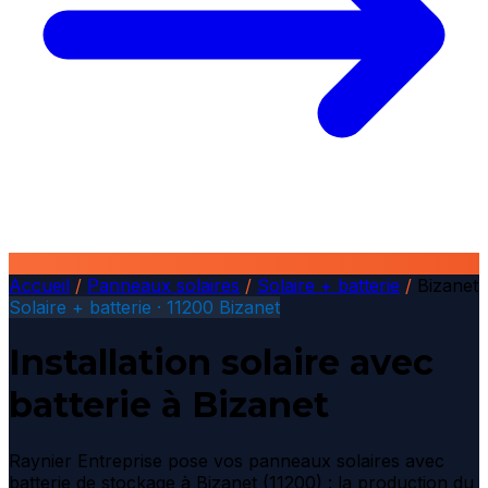
Accueil
/
Panneaux solaires
/
Solaire + batterie
/
Bizanet
Solaire + batterie · 11200 Bizanet
Installation solaire avec
batterie à Bizanet
Raynier Entreprise pose vos panneaux solaires avec
batterie de stockage à Bizanet (11200) : la production du