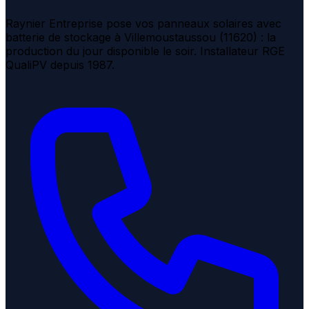
Raynier Entreprise pose vos panneaux solaires avec
batterie de stockage à Villemoustaussou (11620) : la
production du jour disponible le soir. Installateur RGE
QualiPV depuis 1987.