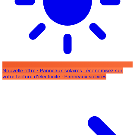
Nouvelle offre
· Panneaux solaires : économisez sur
votre facture d'électricité
· Panneaux solaires