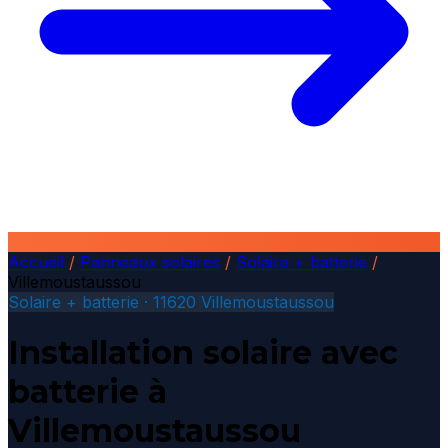
Accueil
/
Panneaux solaires
/
Solaire + batterie
/
Villemoustaussou
Solaire + batterie · 11620 Villemoustaussou
Installation solaire avec
batterie à
Villemoustaussou