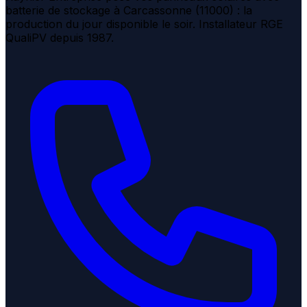
batterie de stockage à Carcassonne (11000) : la
production du jour disponible le soir. Installateur RGE
QualiPV depuis 1987.