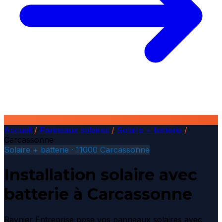
Accueil
/
Panneaux solaires
/
Solaire + batterie
/
Carcassonne
Solaire + batterie · 11000 Carcassonne
Installation solaire avec
batterie à Carcassonne
Raynier Entreprise pose vos panneaux solaires avec