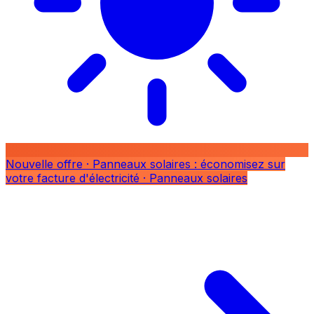
Nouvelle offre
· Panneaux solaires : économisez sur
votre facture d'électricité
· Panneaux solaires