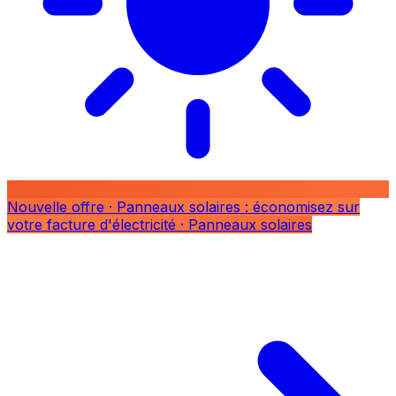
Nouvelle offre
· Panneaux solaires : économisez sur
votre facture d'électricité
· Panneaux solaires