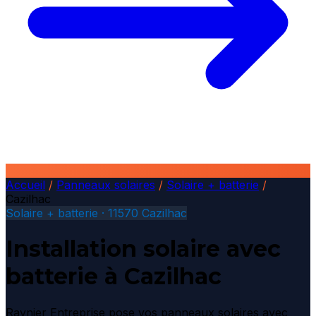
Accueil
/
Panneaux solaires
/
Solaire + batterie
/
Cazilhac
Solaire + batterie · 11570 Cazilhac
Installation solaire avec
batterie à Cazilhac
Raynier Entreprise pose vos panneaux solaires avec