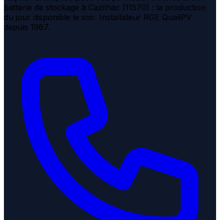
batterie de stockage à Cazilhac (11570) : la production
du jour disponible le soir. Installateur RGE QualiPV
depuis 1987.