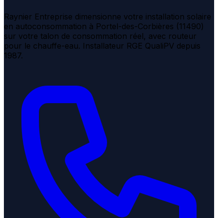
Raynier Entreprise dimensionne votre installation solaire
en autoconsommation à Portel-des-Corbières (11490)
sur votre talon de consommation réel, avec routeur
pour le chauffe-eau. Installateur RGE QualiPV depuis
1987.