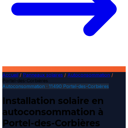
Accueil
/
Panneaux solaires
/
Autoconsommation
/
Portel-des-Corbières
Autoconsommation · 11490 Portel-des-Corbières
Installation solaire en
autoconsommation à
Portel-des-Corbières