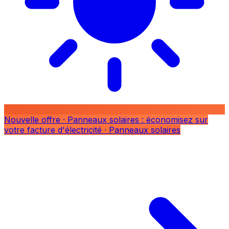
Nouvelle offre
· Panneaux solaires : économisez sur
votre facture d'électricité
· Panneaux solaires