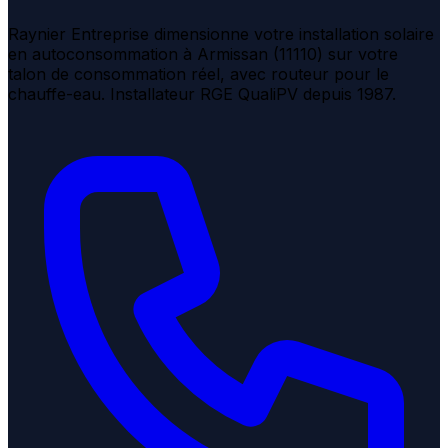
Raynier Entreprise dimensionne votre installation solaire
en autoconsommation à Armissan (11110) sur votre
talon de consommation réel, avec routeur pour le
chauffe-eau. Installateur RGE QualiPV depuis 1987.