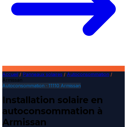
Accueil
/
Panneaux solaires
/
Autoconsommation
/
Armissan
Autoconsommation · 11110 Armissan
Installation solaire en
autoconsommation à
Armissan