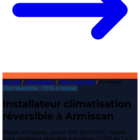
Accueil
/
Climatisation
/
Clim réversible
/
Armissan
Clim réversible · 11110 Armissan
Installateur climatisation
réversible à Armissan
Raynier Entreprise, poseur RGE QUALIPAC, installe
votre climatiseur réversible à Armissan (11110) en 1 à 2