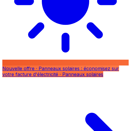
Nouvelle offre
· Panneaux solaires : économisez sur
votre facture d'électricité
· Panneaux solaires