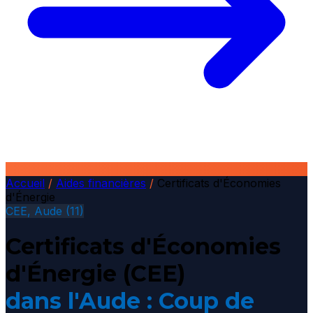
Accueil
/
Aides financières
/
Certificats d'Économies
d'Énergie
CEE, Aude (11)
Certificats d'Économies
d'Énergie (CEE)
dans l'Aude : Coup de