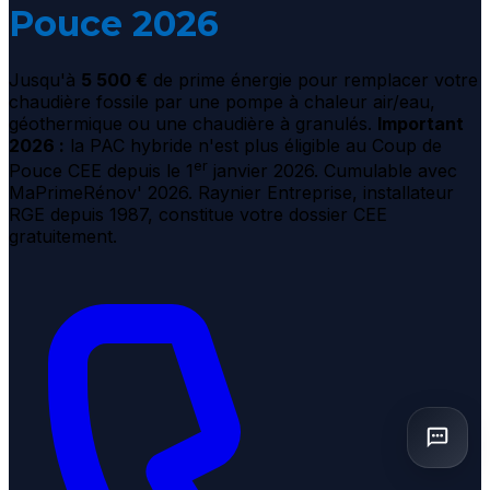
Pouce 2026
Jusqu'à
5 500 €
de prime énergie pour remplacer votre
chaudière fossile par une pompe à chaleur air/eau,
géothermique ou une chaudière à granulés.
Important
2026 :
la PAC hybride n'est plus éligible au Coup de
er
Pouce CEE depuis le 1
janvier 2026. Cumulable avec
MaPrimeRénov' 2026. Raynier Entreprise, installateur
RGE depuis 1987, constitue votre dossier CEE
gratuitement.