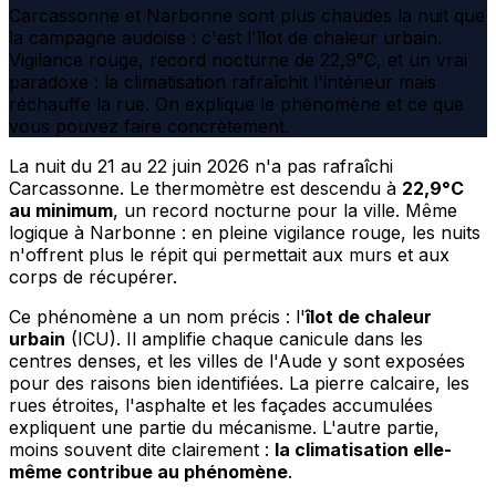
Carcassonne et Narbonne sont plus chaudes la nuit que
la campagne audoise : c'est l'îlot de chaleur urbain.
Vigilance rouge, record nocturne de 22,9°C, et un vrai
paradoxe : la climatisation rafraîchit l'intérieur mais
réchauffe la rue. On explique le phénomène et ce que
vous pouvez faire concrètement.
La nuit du 21 au 22 juin 2026 n'a pas rafraîchi
Carcassonne. Le thermomètre est descendu à
22,9°C
au minimum
, un record nocturne pour la ville. Même
logique à Narbonne : en pleine vigilance rouge, les nuits
n'offrent plus le répit qui permettait aux murs et aux
corps de récupérer.
Ce phénomène a un nom précis : l'
îlot de chaleur
urbain
(ICU). Il amplifie chaque canicule dans les
centres denses, et les villes de l'Aude y sont exposées
pour des raisons bien identifiées. La pierre calcaire, les
rues étroites, l'asphalte et les façades accumulées
expliquent une partie du mécanisme. L'autre partie,
moins souvent dite clairement :
la climatisation elle-
même contribue au phénomène
.