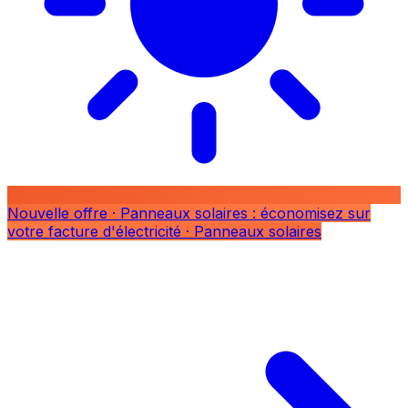
Nouvelle offre
· Panneaux solaires : économisez sur
votre facture d'électricité
· Panneaux solaires