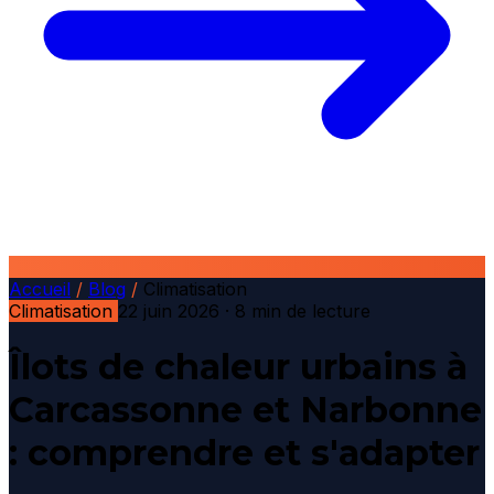
Accueil
/
Blog
/
Climatisation
Climatisation
22 juin 2026
· 8 min de lecture
Îlots de chaleur urbains à
Carcassonne et Narbonne
: comprendre et s'adapter