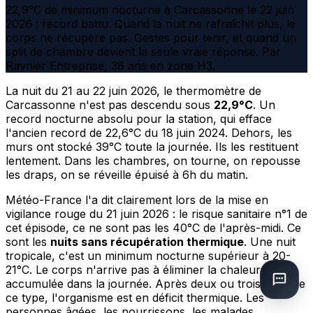
22,9°C de minimum nocturne à Carcassonne le 22 juin
2026 : record battu. Quand la nuit ne rafraîchit plus, le
corps ne récupère pas. Gestes pour tenir, et quand un
split de chambre devient la seule vraie réponse. Par
Raynier Entreprise, 38 ans en zone H3.
La nuit du 21 au 22 juin 2026, le thermomètre de
Carcassonne n'est pas descendu sous
22,9°C
. Un
record nocturne absolu pour la station, qui efface
l'ancien record de 22,6°C du 18 juin 2024. Dehors, les
murs ont stocké 39°C toute la journée. Ils les restituent
lentement. Dans les chambres, on tourne, on repousse
les draps, on se réveille épuisé à 6h du matin.
Météo-France l'a dit clairement lors de la mise en
vigilance rouge du 21 juin 2026 : le risque sanitaire n°1 de
cet épisode, ce ne sont pas les 40°C de l'après-midi. Ce
sont les
nuits sans récupération thermique
. Une nuit
tropicale, c'est un minimum nocturne supérieur à 20-
21°C. Le corps n'arrive pas à éliminer la chaleur
accumulée dans la journée. Après deux ou trois nuits de
ce type, l'organisme est en déficit thermique. Les
personnes âgées, les nourrissons, les malades