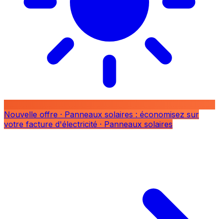
Nouvelle offre
· Panneaux solaires : économisez sur
votre facture d'électricité
· Panneaux solaires