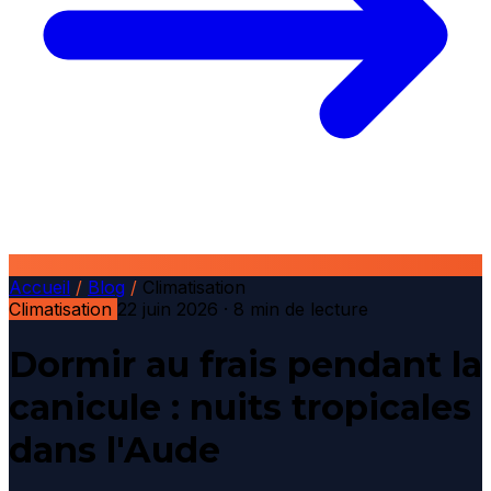
Accueil
/
Blog
/
Climatisation
Climatisation
22 juin 2026
· 8 min de lecture
Dormir au frais pendant la
canicule : nuits tropicales
dans l'Aude