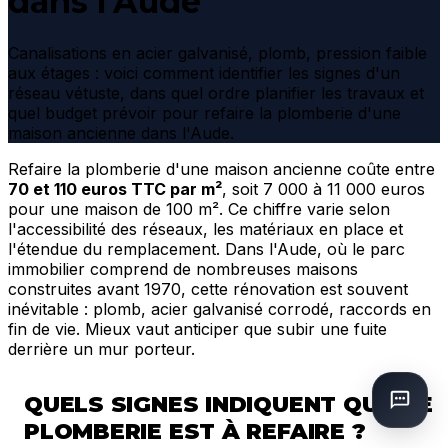
dans l'Aude
Canalisations en acier galvanisé, plomb, pression faible
aux étages : voici comment identifier les signes d'un
réseau vétuste, dans quel ordre planifier les travaux et
quel budget prévoir pour refaire la plomberie d'une
maison ancienne dans l'Aude.
Refaire la plomberie d'une maison ancienne coûte entre
70 et 110 euros TTC par m²
, soit 7 000 à 11 000 euros
pour une maison de 100 m². Ce chiffre varie selon
l'accessibilité des réseaux, les matériaux en place et
l'étendue du remplacement. Dans l'Aude, où le parc
immobilier comprend de nombreuses maisons
construites avant 1970, cette rénovation est souvent
inévitable : plomb, acier galvanisé corrodé, raccords en
fin de vie. Mieux vaut anticiper que subir une fuite
derrière un mur porteur.
QUELS SIGNES INDIQUENT QU'UNE
PLOMBERIE EST À REFAIRE ?