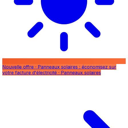
Nouvelle offre
· Panneaux solaires : économisez sur
votre facture d'électricité
· Panneaux solaires