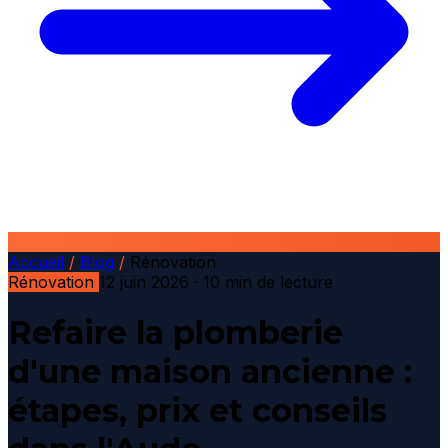
Accueil
/
Blog
/
Rénovation
Rénovation
12 juin 2026
· 10 min de lecture
Refaire la plomberie
d'une maison ancienne :
étapes, prix et conseils