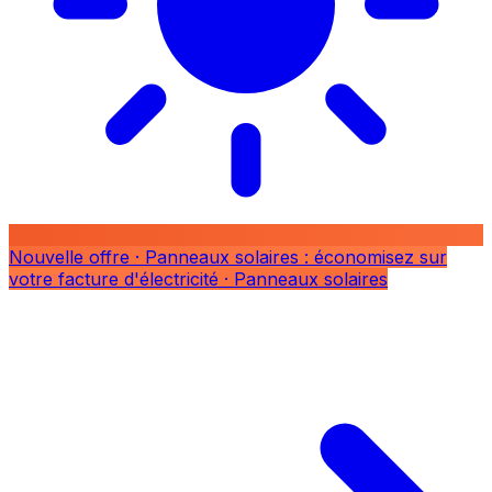
Nouvelle offre
· Panneaux solaires : économisez sur
votre facture d'électricité
· Panneaux solaires