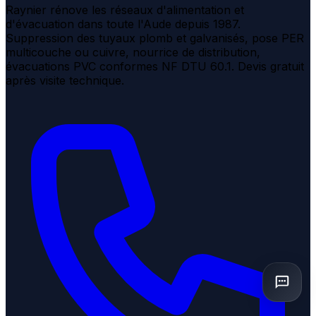
Raynier rénove les réseaux d'alimentation et
d'évacuation dans toute l'Aude depuis 1987.
Suppression des tuyaux plomb et galvanisés, pose PER
multicouche ou cuivre, nourrice de distribution,
évacuations PVC conformes NF DTU 60.1. Devis gratuit
après visite technique.