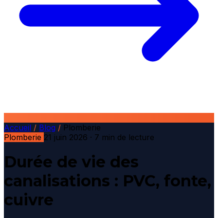
Accueil
/
Blog
/
Plomberie
Plomberie
21 juin 2026
· 7 min de lecture
Durée de vie des
canalisations : PVC, fonte,
cuivre