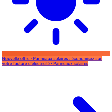
Nouvelle offre
· Panneaux solaires : économisez sur
votre facture d'électricité
· Panneaux solaires