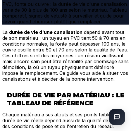
PVC, fonte ou cuivre : la durée de vie d'une canalisation
varie de 30 à plus de 100 ans selon le matériau. Tableau
comparatif, signes de vétusté à surveiller et guide pour
savoir quand chemiser plutôt que remplacer.
La
durée de vie d'une canalisation
dépend avant tout
de son matériau : un tuyau en PVC tient 50 à 70 ans en
conditions normales, la fonte peut dépasser 100 ans, le
cuivre oscille entre 50 et 70 ans selon la qualité de l'eau.
Ces chiffres sont des moyennes : un réseau vieillissant
mais encore sain peut être réhabilité par chemisage sans
démolition, là où un tuyau physiquement détérioré
impose le remplacement. Ce guide vous aide à situer vos
canalisations et à décider de la bonne intervention.
DURÉE DE VIE PAR MATÉRIAU : LE
TABLEAU DE RÉFÉRENCE
Chaque matériau a ses atouts et ses points faibles. La
durée de vie réelle dépend aussi de la qualité de l'eau,
des conditions de pose et de l'entretien du réseau.