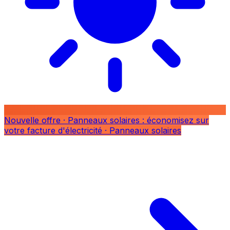
Nouvelle offre
· Panneaux solaires : économisez sur
votre facture d'électricité
· Panneaux solaires