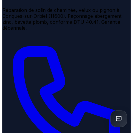
Réparation de solin de cheminée, velux ou pignon à
Conques-sur-Orbiel (11600). Façonnage abergement
zinc, bavette plomb, conforme DTU 40.41. Garantie
décennale.