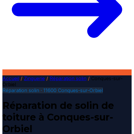
Accueil
/
Zinguerie
/
Réparation solin
/
Conques-sur-
Orbiel
Réparation solin · 11600 Conques-sur-Orbiel
Réparation de solin de
toiture à Conques-sur-
Orbiel