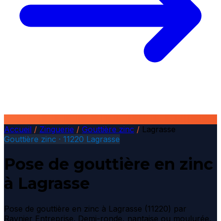
Accueil
/
Zinguerie
/
Gouttière zinc
/
Lagrasse
Gouttière zinc · 11220 Lagrasse
Pose de gouttière en zinc
à Lagrasse
Pose de gouttière en zinc à Lagrasse (11220) par
Raynier Entreprise. Demi-ronde, nantaise ou moulurée,