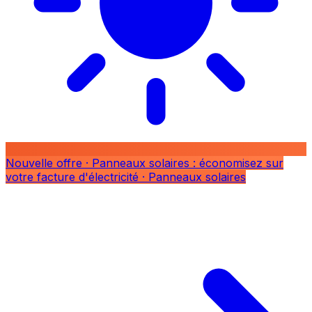
Nouvelle offre
· Panneaux solaires : économisez sur
votre facture d'électricité
· Panneaux solaires