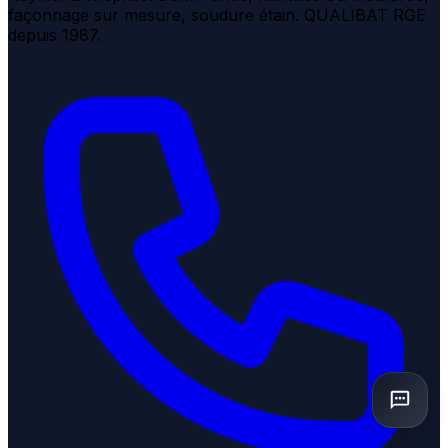
façonnage sur mesure, soudure étain. QUALIBAT RGE
depuis 1987.