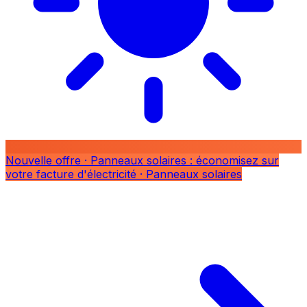
Nouvelle offre
· Panneaux solaires : économisez sur
votre facture d'électricité
· Panneaux solaires