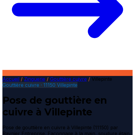
Accueil
/
Zinguerie
/
Gouttière cuivre
/
Villepinte
Gouttière cuivre · 11150 Villepinte
Pose de gouttière en
cuivre à Villepinte
Pose de gouttière en cuivre à Villepinte (11150) par
Raynier Entreprise. Façonnage à la main, soudure étain,