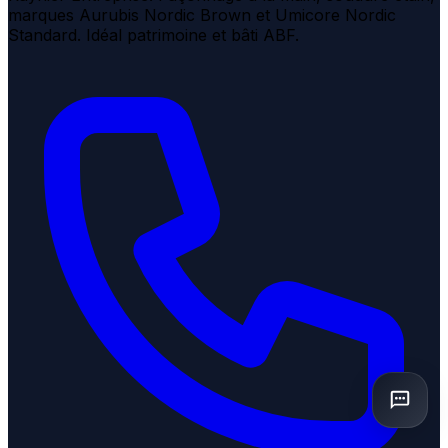
marques Aurubis Nordic Brown et Umicore Nordic
Standard. Idéal patrimoine et bâti ABF.