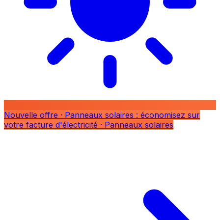
Nouvelle offre
· Panneaux solaires : économisez sur
votre facture d'électricité
· Panneaux solaires