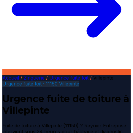
Accueil
/
Zinguerie
/
Urgence fuite toit
/
Villepinte
Urgence fuite toit · 11150 Villepinte
Urgence fuite de toiture à
Villepinte
Fuite de toiture à Villepinte (11150) ? Raynier Entreprise
intervient sous 24 heures pour bâchage et diagnostic.