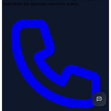
Spécialiste des épisodes cévenols audois.