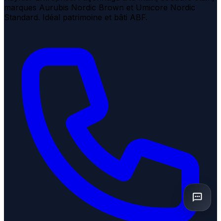
marques Aurubis Nordic Brown et Umicore Nordic
Standard. Idéal patrimoine et bâti ABF.