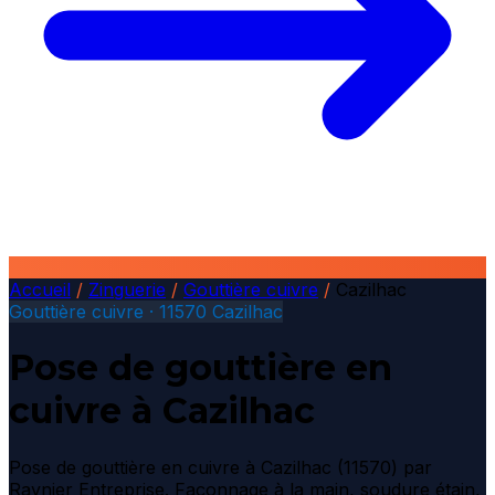
Accueil
/
Zinguerie
/
Gouttière cuivre
/
Cazilhac
Gouttière cuivre · 11570 Cazilhac
Pose de gouttière en
cuivre à Cazilhac
Pose de gouttière en cuivre à Cazilhac (11570) par
Raynier Entreprise. Façonnage à la main, soudure étain,