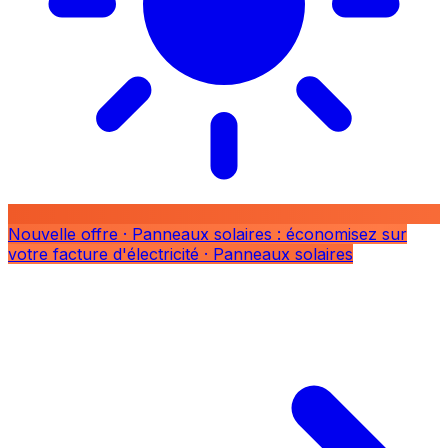
Nouvelle offre
· Panneaux solaires : économisez sur
votre facture d'électricité
· Panneaux solaires