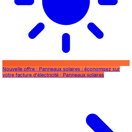
Nouvelle offre
· Panneaux solaires : économisez sur
votre facture d'électricité
· Panneaux solaires