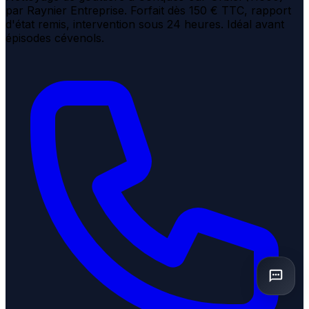
par Raynier Entreprise. Forfait dès 150 € TTC, rapport
d'état remis, intervention sous 24 heures. Idéal avant
épisodes cévenols.